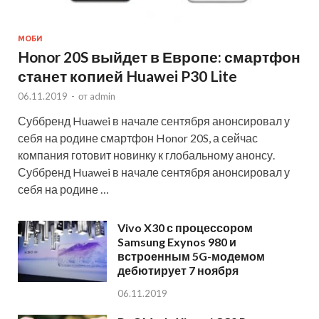
МОБИ
Honor 20S выйдет в Европе: смартфон
станет копией Huawei P30 Lite
06.11.2019
-
от
admin
Суббренд Huawei в начале сентября анонсировал у
себя на родине смартфон Honor 20S, а сейчас
компания готовит новинку к глобальному анонсу.
Суббренд Huawei в начале сентября анонсировал у
себя на родине …
Vivo X30 с процессором
Samsung Exynos 980 и
встроенным 5G-модемом
дебютирует 7 ноября
06.11.2019