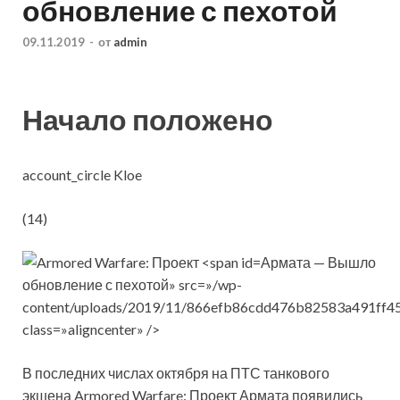
обновление с пехотой
09.11.2019
-
от
admin
Начало положено
account_circle Kloe
(14)
Армата — Вышло
обновление с пехотой» src=»/wp-
content/uploads/2019/11/866efb86cdd476b82583a491ff45
class=»aligncenter» />
В последних числах октября на ПТС танкового
экшена Armored Warfare: Проект Армата появились