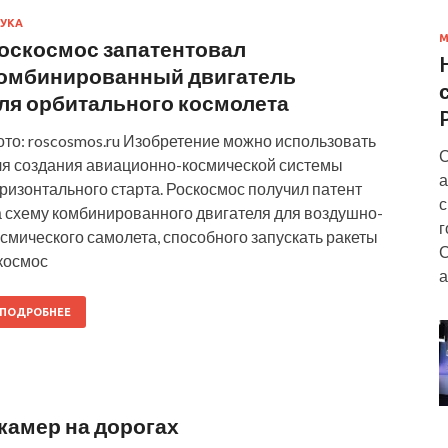
УКА
М
оскосмос запатентовал
омбинированный двигатель
ля орбитального космолета
ото: roscosmos.ru Изобретение можно использовать
С
ля создания авиационно-космической системы
а
ризонтального старта. Роскосмос получил патент
с
а схему комбинированного двигателя для воздушно-
г
смического самолета, способного запускать ракеты
С
космос
а
ПОДРОБНЕЕ
камер на дорогах