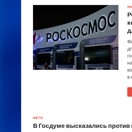
НА
Р
к
д
Ф
д
го
н
ко
в 
АВТО
В Госдуме высказались против 