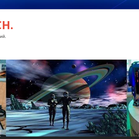
CH.
ий.