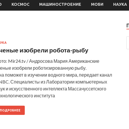
О
КОСМОС
МАШИНОСТРОЕНИЕ
МОБИ
НАУКА
УКА
ченые изобрели робота-рыбу
ото: Mir24.tv / Андросова Мария Американские
ченые изобрели роботизированную рыбу.
а поможет в изучении водного мира, передает канал
NBC. Специалисты из Лаборатории компьютерных
ук и искусственного интеллекта Массачуссетского
хнологического института
ПОДРОБНЕЕ