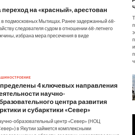
 переход на «красный», арестован
Т
а в подмосковных Мытищах. Ранее задержанный 68-
п
тайству следователя судом в отношении 68-летнего
э
жчины, избрана мера пресечения в виде
п
и
п
ч
АШИНОСТРОЕНИЕ
пределены 4 ключевых направления
еятельности научно-
бразовательного центра развития
рктики и субарктики «Север»
аучно-образовательный центр «Север» (НОЦ
Север») в Якутии займется комплексными