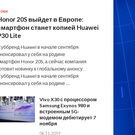
ОБИ
Honor 20S выйдет в Европе:
смартфон станет копией Huawei
P30 Lite
уббренд Huawei в начале сентября
нонсировал у себя на родине
мартфон Honor 20S, а сейчас компания
отовит новинку к глобальному анонсу.
уббренд Huawei в начале сентября
нонсировал у себя на родине …
Vivo X30 с процессором
Samsung Exynos 980 и
встроенным 5G-
модемом дебютирует 7
ноября
06.11.2019