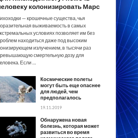
человеку колонизировать Марс
ихоходки — крошечные существа, чья
оразительная выживаемость в самых
кстремальных условиях позволяет им без
роблем находиться даже под высоким
онизирующем излучением, в тысячи раз
ревышающую смертельную дозу для
еловека. Если …
Космические полеты
могут быть еще опаснее
для людей, чем
предполагалось
19.11.2019
Обнаружена новая
болезнь, которая может
развиться во время