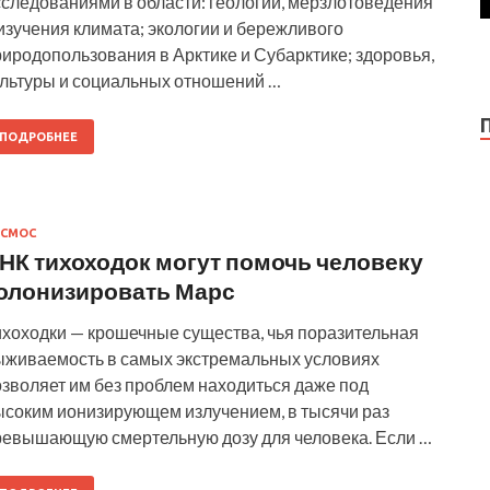
сследованиями в области: геологии, мерзлотоведения
изучения климата; экологии и бережливого
иродопользования в Арктике и Субарктике; здоровья,
ультуры и социальных отношений …
ПОДРОБНЕЕ
ОСМОС
НК тихоходок могут помочь человеку
олонизировать Марс
ихоходки — крошечные существа, чья поразительная
ыживаемость в самых экстремальных условиях
озволяет им без проблем находиться даже под
ысоким ионизирующем излучением, в тысячи раз
ревышающую смертельную дозу для человека. Если …