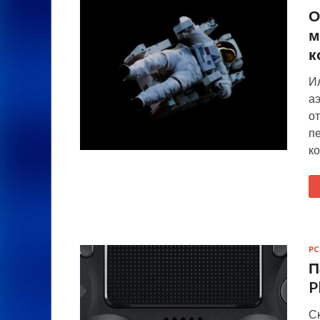
О
м
к
Ил
а
от
п
к
PC
П
P
Ск