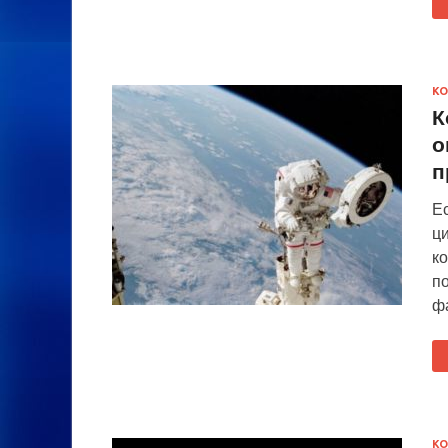
К
К
о
п
Е
ци
ко
п
фа
К