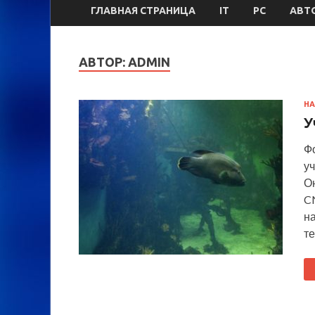
ГЛАВНАЯ СТРАНИЦА
IT
PC
АВТ
АВТОР:
ADMIN
НА
У
Ф
у
Он
C
на
те