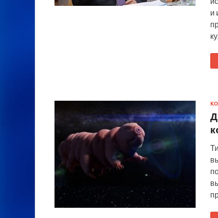
и
и 
пр
к
К
Д
к
Т
в
п
в
п