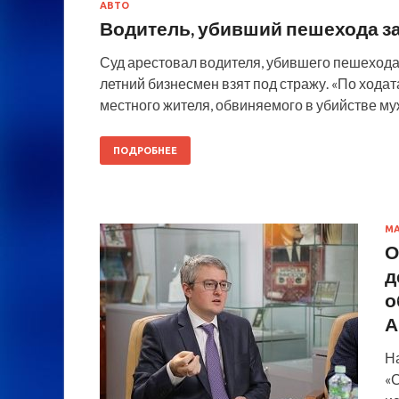
АВТО
Водитель, убивший пешехода за
Суд арестовал водителя, убившего пешеход
летний бизнесмен взят под стражу. «По хода
местного жителя, обвиняемого в убийстве му
ПОДРОБНЕЕ
М
О
д
о
А
Н
«